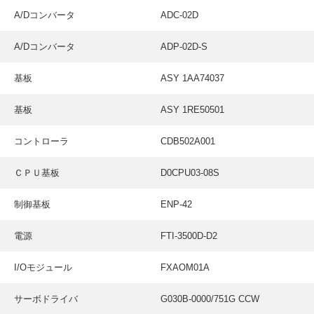
採用情報
A/Dコンバータ
ADC-02D
GREEN CHALLENGE
A/Dコンバータ
ADP-02D-S
環境への取り組み
基板
ASY 1AA74037
/
お問い合わせ
発送先
基板
ASY 1RE50501
コントローラ
CDB502A001
ＣＰＵ基板
D0CPU03-08S
制御基板
ENP-42
電源
FTI-3500D-D2
I/Oモジュール
FXAOM01A
サーボドライバ
G030B-0000/751G CCW