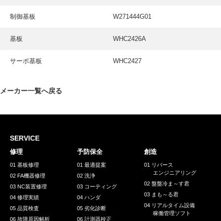
制御基板
W271444G01
基板
WHC2426A
サーボ基板
WHC2427
メーカー一覧へ戻る
SERVICE
修理
予防保全
創造
01 基板修理
01 最適提案
01 リバース
エンジニアリング
02 FA機器修理
02 洗浄
02 盤盤冷ま～す君
03 NC装置修理
03 コーティング
03 まも～る君
04 修理実績
04 ハンダ
04 リアルタイム設備
05 品質検査
05 劣化診断
稼働管理ソフト
06 故障原因解析
06 計測器校正