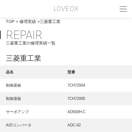
LOVEOX
TOP
修理実績
三菱重工業
REPAIR
PHILOSOPHY
三菱重工業の修理実績一覧
フィロソフィー
COMPANY PROFILE
三菱重工業
会社情報
品名
型番
SERVICE
制御基板
7CH72004
サービス内容
制御基板
7CH72005
INTERVIEW
お客様インタビュー
サーボアンプ
AD500H-C
RECRUIT
A/Dコンバータ
ADC-02