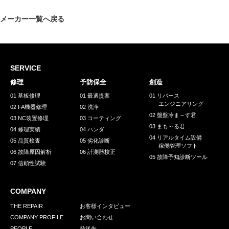
採用情報
メーカー一覧へ戻る
GREEN CHALLENGE
環境への取り組み
/
お問い合わせ
発送先
SERVICE
修理
予防保全
創造
01 基板修理
01 最適提案
01 リバース
エンジニアリング
02 FA機器修理
02 洗浄
02 盤盤冷ま～す君
03 NC装置修理
03 コーティング
03 まも～る君
04 修理実績
04 ハンダ
04 リアルタイム設備
05 品質検査
05 劣化診断
稼働管理ソフト
06 故障原因解析
06 計測器校正
05 故障予知診断ツール
07 信頼性試験
COMPANY
THE REPAIR
お客様インタビュー
COMPANY PROFILE
お問い合わせ
PEOPLE
発送先