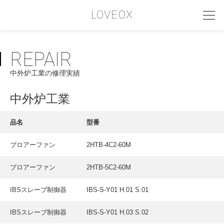
LOVEOX
REPAIR
PHILOSOPHY
中外炉工業の修理実績
フィロソフィー
COMPANY PROFILE
中外炉工業
会社情報
品名
型番
SERVICE
ブロアーファン
2HTB-4C2-60M
サービス内容
ブロアーファン
2HTB-5C2-60M
INTERVIEW
お客様インタビュー
IBSスレーブ制御器
IBS-S-Y01 H.01 S.01
RECRUIT
IBSスレーブ制御器
IBS-S-Y01 H.03 S.02