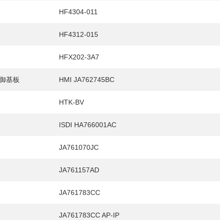
HF4304-011
HF4312-015
HFX202-3A7
御基板
HMI JA762745BC
HTK-BV
ISDI HA766001AC
JA761070JC
E
JA761157AD
JA761783CC
JA761783CC AP-IP