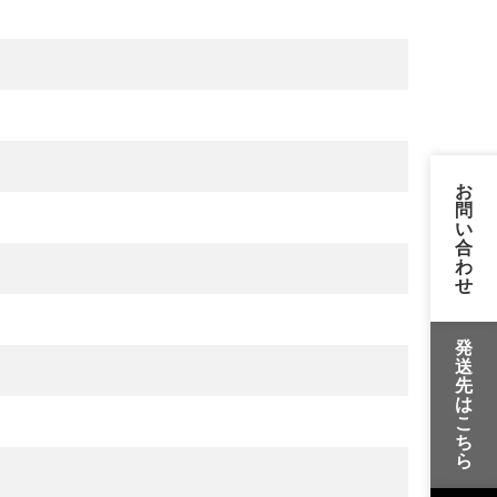
お
問
い
合
わ
せ
発
送
先
は
こ
ち
ら