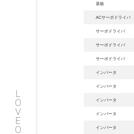
基板
ACサーボドライバ
PHILOSOP
/
お問い合わせ
サーボドライバ
発
サーボドライバ
フィロソフィー
サーボドライバ
COMPANY
インバータ
PROFILE
インバータ
L
会社情報
O
インバータ
V
SERVICE
インバータ
E
O
インバータ
サービス内容