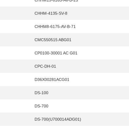
CHHM15-6165-AV-B-25
CHHM-4135-SV-8
CHHM8-6175-AV-B-71
CMC550515 ABG01
CP0100-30001 AC G01
CPC-DH-01
D36X00281ACG01
DS-100
DS-700
DS-700(U700014ADG01)