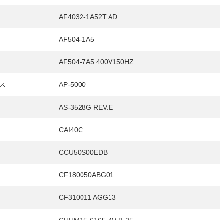
AF4032-1A52T AD
AF504-1A5
AF504-7A5 400V150HZ
ス
AP-5000
AS-3528G REV.E
CAI40C
CCU50S00EDB
CF180050ABG01
CF310011 AGG13