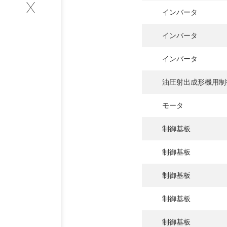
X
インバータ
INTERVIEW
インバータ
お客様インタビュー
インバータ
RECRUIT
油圧射出成形機用制
採用情報
モータ
制御基板
GREEN
制御基板
CHALLENG
制御基板
環境への取り組み
制御基板
制御基板