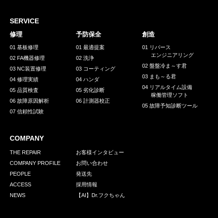
採用情報
GREEN CHALLENGE
SERVICE
修理
予防保全
創造
環境への取り組み
01 基板修理
01 最適提案
01 リバース
エンジニアリング
/
02 FA機器修理
02 洗浄
お問い合わせ
発送先
02 盤盤冷ま～す君
03 NC装置修理
03 コーティング
03 まも～る君
04 修理実績
04 ハンダ
04 リアルタイム設備
05 品質検査
05 劣化診断
稼働管理ソフト
06 故障原因解析
06 計測器校正
05 故障予知診断ツール
07 信頼性試験
COMPANY
THE REPAIR
お客様インタビュー
COMPANY PROFILE
お問い合わせ
PEOPLE
発送先
ACCESS
採用情報
NEWS
【AI】Dr.フクちゃん