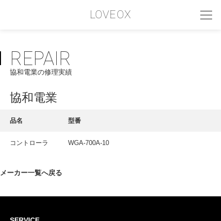
LOVEOX
REPAIR
PHILOSOPHY
協和電業の修理実績
フィロソフィー
COMPANY PROFILE
協和電業
会社情報
品名
型番
SERVICE
コントローラ
WGA-700A-10
サービス内容
INTERVIEW
メーカー一覧へ戻る
お客様インタビュー
RECRUIT
SERVICE