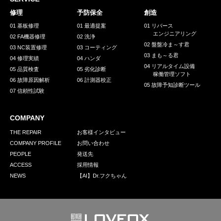
採用情報
修理
予防保全
創造
GREEN CHALLENGE
01 基板修理
01 最適提案
01 リバース
エンジニアリング
02 FA機器修理
02 洗浄
環境への取り組み
02 盤盤冷ま～す君
03 NC装置修理
03 コーティング
03 まも～る君
/
04 修理実績
04 ハンダ
お問い合わせ
発送先
04 リアルタイム設備
05 品質検査
05 劣化診断
稼働管理ソフト
06 故障原因解析
06 計測器校正
05 故障予知診断ツール
07 信頼性試験
COMPANY
THE REPAIR
お客様インタビュー
COMPANY PROFILE
お問い合わせ
PEOPLE
発送先
ACCESS
採用情報
NEWS
【AI】Dr.フクちゃん