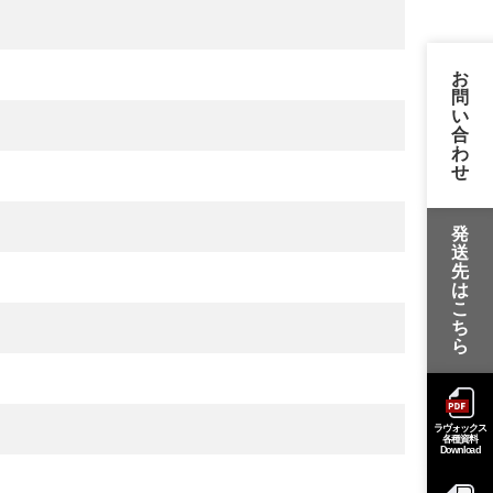
お
問
い
合
わ
せ
発
送
先
は
こ
ち
ら
ラヴォックス
各種資料
Download