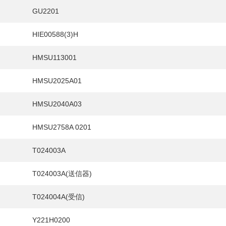
HY
送先
GU2201
HIE00588(3)H
HMSU113001
HMSU2025A01
HMSU2040A03
HMSU2758A 0201
T024003A
T024003A(送信器)
T024004A(受信)
Y221H0200