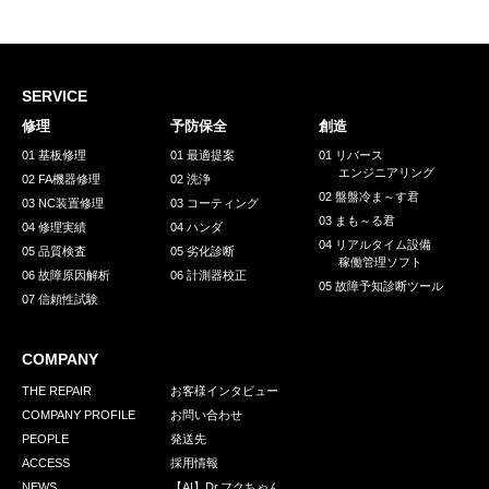
採用情報
GREEN CHALLENGE
環境への取り組み
SERVICE
修理
予防保全
創造
/
お問い合わせ
発送先
01 基板修理
01 最適提案
01 リバース
エンジニアリング
02 FA機器修理
02 洗浄
02 盤盤冷ま～す君
03 NC装置修理
03 コーティング
03 まも～る君
04 修理実績
04 ハンダ
04 リアルタイム設備
05 品質検査
05 劣化診断
稼働管理ソフト
06 故障原因解析
06 計測器校正
05 故障予知診断ツール
07 信頼性試験
COMPANY
THE REPAIR
お客様インタビュー
COMPANY PROFILE
お問い合わせ
PEOPLE
発送先
ACCESS
採用情報
NEWS
【AI】Dr.フクちゃん