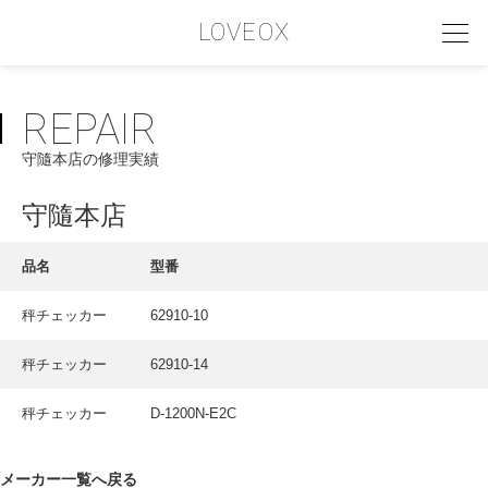
LOVEOX
REPAIR
PHILOSOPHY
守隨本店の修理実績
フィロソフィー
COMPANY PROFILE
守隨本店
会社情報
品名
型番
SERVICE
秤チェッカー
62910-10
サービス内容
秤チェッカー
62910-14
INTERVIEW
お客様インタビュー
秤チェッカー
D-1200N-E2C
RECRUIT
メーカー一覧へ戻る