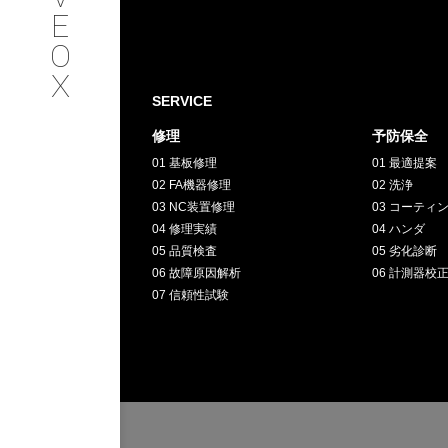
SERVICE
E
O
サービス内容
X
SERVICE
INTERVIEW
修理
予防保全
01 基板修理
01 最適提案
お客様インタビュー
02 FA機器修理
02 洗浄
03 NC装置修理
03 コーティ
RECRUIT
04 修理実績
04 ハンダ
05 品質検査
05 劣化診断
06 故障原因解析
06 計測器校
採用情報
07 信頼性試験
GREEN
CHALLENG
環境への取り組み