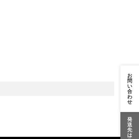
お
問
い
合
わ
せ
発
送
先
は