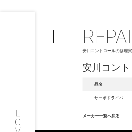
REPA
PHILOSOP
/
安川コントロールの修理実
お問い合わせ
発
安川コント
フィロソフィー
COMPANY
品名
PROFILE
サーボドライバ
L
会社情報
メーカー一覧へ戻る
O
V