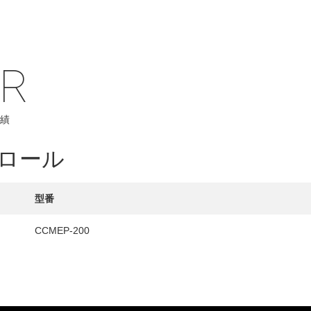
IR
HY
績
送先
ロール
型番
CCMEP-200