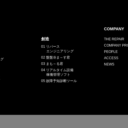
COMPANY
創造
THE REPAIR
COMPANY PRO
01 リバース
エンジニアリング
PEOPLE
02 盤盤冷ま～す君
ACCESS
ング
03 まも～る君
NEWS
04 リアルタイム設備
稼働管理ソフト
正
05 故障予知診断ツール
E