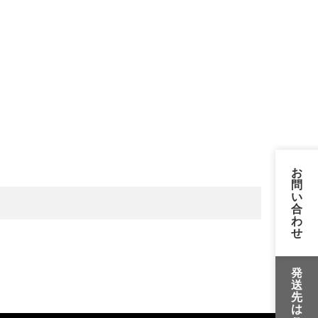
お
問
い
合
わ
せ
発
送
先
は