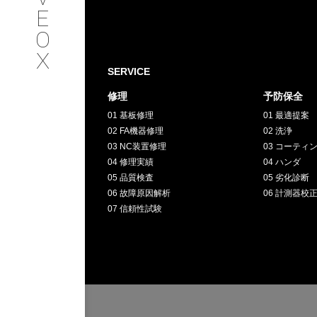
SERVICE
E
O
サービス内容
X
SERVICE
INTERVIEW
修理
予防保全
01 基板修理
01 最適提案
お客様インタビュー
02 FA機器修理
02 洗浄
03 NC装置修理
03 コーティ
RECRUIT
04 修理実績
04 ハンダ
05 品質検査
05 劣化診断
06 故障原因解析
06 計測器校
採用情報
07 信頼性試験
GREEN
CHALLENG
環境への取り組み