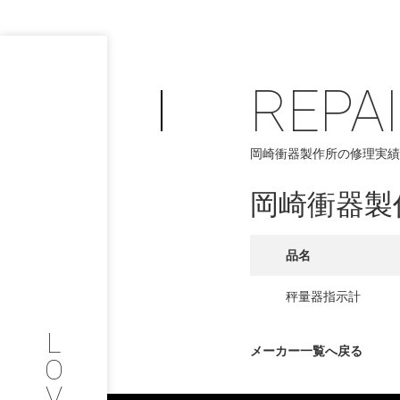
REPA
PHILOSOP
/
岡崎衝器製作所の修理実績
お問い合わせ
発
岡崎衝器製
フィロソフィー
COMPANY
品名
PROFILE
秤量器指示計
L
会社情報
メーカー一覧へ戻る
O
V