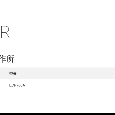
IR
HY
送先
作所
型番
EDI-700A