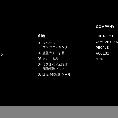
COMPANY
創造
THE REPAIR
COMPANY PRO
01 リバース
エンジニアリング
PEOPLE
02 盤盤冷ま～す君
ACCESS
ング
03 まも～る君
NEWS
04 リアルタイム設備
稼働管理ソフト
正
05 故障予知診断ツール
E