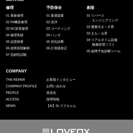
採用情報
修理
予防保全
創造
GREEN CHALLENGE
01 基板修理
01 最適提案
01 リバース
エンジニアリング
02 FA機器修理
02 洗浄
環境への取り組み
02 盤盤冷ま～す君
03 NC装置修理
03 コーティング
03 まも～る君
/
04 修理実績
04 ハンダ
お問い合わせ
発送先
04 リアルタイム設備
05 品質検査
05 劣化診断
稼働管理ソフト
06 故障原因解析
06 計測器校正
05 故障予知診断ツール
07 信頼性試験
COMPANY
THE REPAIR
お客様インタビュー
COMPANY PROFILE
お問い合わせ
PEOPLE
発送先
ACCESS
採用情報
NEWS
【AI】Dr.フクちゃん