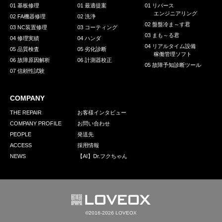
01 基板修理
01 最適提案
01 リバース
エンジニアリング
02 FA機器修理
02 洗浄
02 盤盤冷ま～す君
03 NC装置修理
03 コーティング
03 まも～る君
04 修理実績
04 ハンダ
04 リアルタイム設備
05 品質検査
05 劣化診断
稼働管理ソフト
06 故障原因解析
06 計測器校正
05 故障予知診断ツール
07 信頼性試験
COMPANY
THE REPAIR
お客様インタビュー
COMPANY PROFILE
お問い合わせ
PEOPLE
発送先
ACCESS
採用情報
NEWS
【AI】Dr.フクちゃん
©2016-2026 LOVEOX