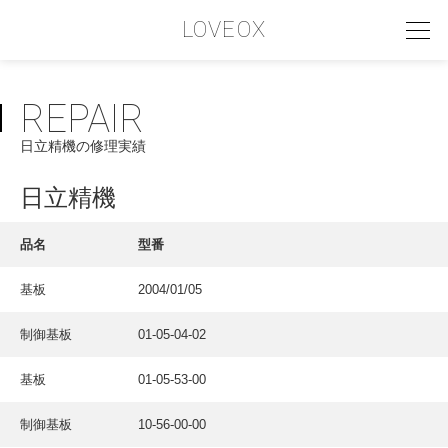
LOVEOX
REPAIR
PHILOSOPHY
日立精機の修理実績
フィロソフィー
COMPANY PROFILE
日立精機
会社情報
品名
型番
SERVICE
基板
2004/01/05
サービス内容
制御基板
01-05-04-02
INTERVIEW
お客様インタビュー
基板
01-05-53-00
RECRUIT
制御基板
10-56-00-00