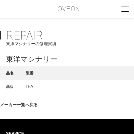
LOVEOX
REPAIR
PHILOSOPHY
東洋マシナリーの修理実績
フィロソフィー
COMPANY PROFILE
東洋マシナリー
会社情報
品名
型番
SERVICE
基板
LEA
サービス内容
INTERVIEW
メーカー一覧へ戻る
お客様インタビュー
RECRUIT
SERVICE