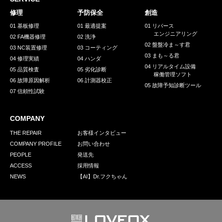
採用情報
修理
予防保全
創造
GREEN CHALLENGE
01 基板修理
01 最適提案
01 リバース
エンジニアリング
02 FA機器修理
02 洗浄
環境への取り組み
02 盤盤冷ま～す君
03 NC装置修理
03 コーティング
03 まも～る君
/
04 修理実績
04 ハンダ
お問い合わせ
発送先
04 リアルタイム設備
05 品質検査
05 劣化診断
稼働管理ソフト
06 故障原因解析
06 計測器校正
05 故障予知診断ツール
07 信頼性試験
COMPANY
THE REPAIR
お客様インタビュー
COMPANY PROFILE
お問い合わせ
PEOPLE
発送先
ACCESS
採用情報
NEWS
【AI】Dr.フクちゃん