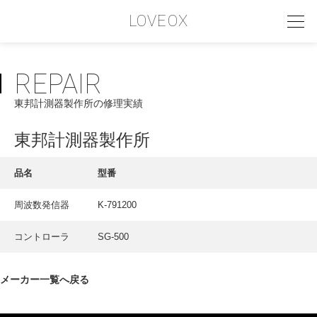
LOVEOX
REPAIR
PHILOSOPHY
東邦計測器製作所の修理実績
フィロソフィー
COMPANY PROFILE
東邦計測器製作所
会社情報
品名
型番
SERVICE
周波数発信器
K-791200
サービス内容
コントローラ
SG-500
INTERVIEW
お客様インタビュー
メーカー一覧へ戻る
RECRUIT