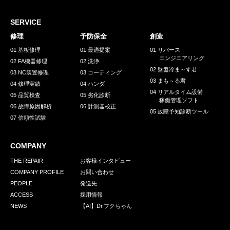
採用情報
GREEN CHALLENGE
SERVICE
修理
予防保全
創造
環境への取り組み
01 基板修理
01 最適提案
01 リバース
エンジニアリング
/
02 FA機器修理
02 洗浄
お問い合わせ
発送先
02 盤盤冷ま～す君
03 NC装置修理
03 コーティング
03 まも～る君
04 修理実績
04 ハンダ
04 リアルタイム設備
05 品質検査
05 劣化診断
稼働管理ソフト
06 故障原因解析
06 計測器校正
05 故障予知診断ツール
07 信頼性試験
COMPANY
THE REPAIR
お客様インタビュー
COMPANY PROFILE
お問い合わせ
PEOPLE
発送先
ACCESS
採用情報
NEWS
【AI】Dr.フクちゃん