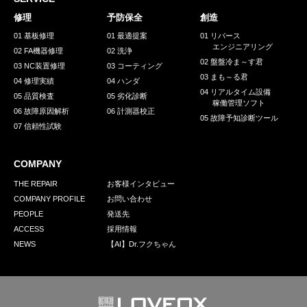
採用情報
修理
予防保全
創造
GREEN CHALLENGE
01 基板修理
01 最適提案
01 リバース
エンジニアリング
02 FA機器修理
02 洗浄
環境への取り組み
02 盤盤冷ま～す君
03 NC装置修理
03 コーティング
03 まも～る君
/
04 修理実績
04 ハンダ
お問い合わせ
発送先
04 リアルタイム設備
05 品質検査
05 劣化診断
稼働管理ソフト
06 故障原因解析
06 計測器校正
05 故障予知診断ツール
07 信頼性試験
COMPANY
THE REPAIR
お客様インタビュー
COMPANY PROFILE
お問い合わせ
PEOPLE
発送先
ACCESS
採用情報
NEWS
【AI】Dr.フクちゃん