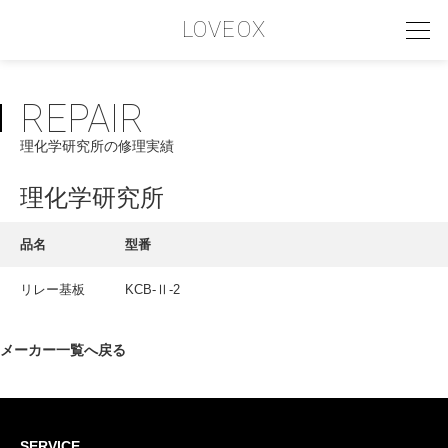
LOVEOX
REPAIR
PHILOSOPHY
理化学研究所の修理実績
フィロソフィー
COMPANY PROFILE
理化学研究所
会社情報
品名
型番
SERVICE
リレー基板
KCB-Ⅱ-2
サービス内容
INTERVIEW
メーカー一覧へ戻る
お客様インタビュー
RECRUIT
SERVICE