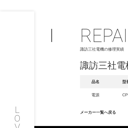
REPA
PHILOSOP
/
諏訪三社電機の修理実績
お問い合わせ
発
諏訪三社電
フィロソフィー
COMPANY
品名
型
PROFILE
電源
CP
L
会社情報
メーカー一覧へ戻る
O
V