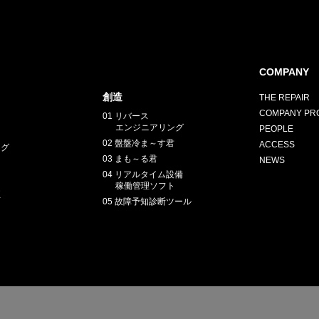
COMPANY
創造
THE REPAIR
COMPANY PRO
01 リバース
エンジニアリング
PEOPLE
02 盤盤冷ま～す君
ACCESS
ング
03 まも～る君
NEWS
04 リアルタイム設備
稼働管理ソフト
正
05 故障予知診断ツール
E