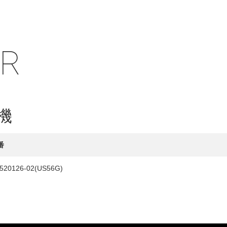
IR
HY
送先
機
番
520126-02(US56G)