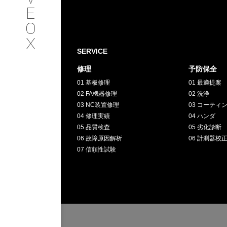
SERVICE
E
O
サービス内容
X
SERVICE
INTERVIEW
修理
予防保全
01 基板修理
01 最適提案
お客様インタビュー
02 FA機器修理
02 洗浄
03 NC装置修理
03 コーティ
RECRUIT
04 修理実績
04 ハンダ
05 品質検査
05 劣化診断
06 故障原因解析
06 計測器校
採用情報
07 信頼性試験
GREEN
CHALLENG
環境への取り組み