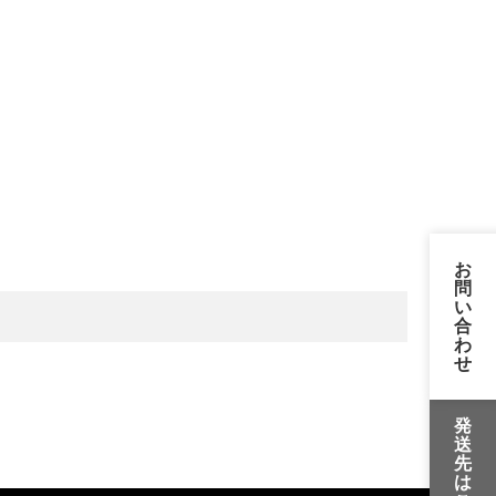
お
問
い
合
わ
せ
発
送
先
は