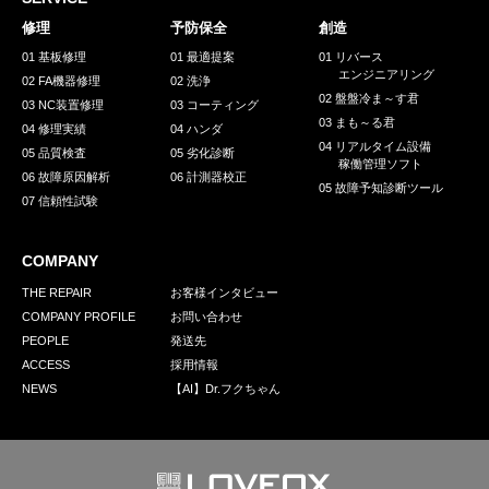
採用情報
修理
予防保全
創造
GREEN CHALLENGE
01 基板修理
01 最適提案
01 リバース
エンジニアリング
02 FA機器修理
02 洗浄
環境への取り組み
02 盤盤冷ま～す君
03 NC装置修理
03 コーティング
03 まも～る君
/
04 修理実績
04 ハンダ
お問い合わせ
発送先
04 リアルタイム設備
05 品質検査
05 劣化診断
稼働管理ソフト
06 故障原因解析
06 計測器校正
05 故障予知診断ツール
07 信頼性試験
COMPANY
THE REPAIR
お客様インタビュー
COMPANY PROFILE
お問い合わせ
PEOPLE
発送先
ACCESS
採用情報
NEWS
【AI】Dr.フクちゃん