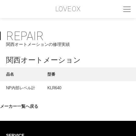
LOVEOX
REPAIR
PHILOSOPHY
関西オートメーションの修理実績
フィロソフィー
COMPANY PROFILE
関西オートメーション
会社情報
品名
型番
SERVICE
NP内部レベル計
KLR640
サービス内容
INTERVIEW
メーカー一覧へ戻る
お客様インタビュー
RECRUIT
SERVICE