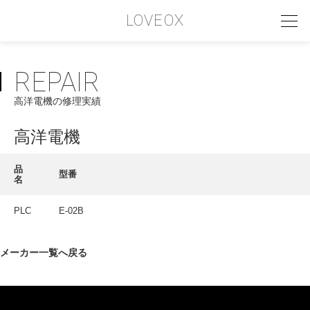
LOVEOX
REPAIR
PHILOSOPHY
高洋電機の修理実績
フィロソフィー
COMPANY PROFILE
高洋電機
会社情報
品
型番
名
SERVICE
サービス内容
PLC
E-02B
INTERVIEW
メーカー一覧へ戻る
お客様インタビュー
RECRUIT