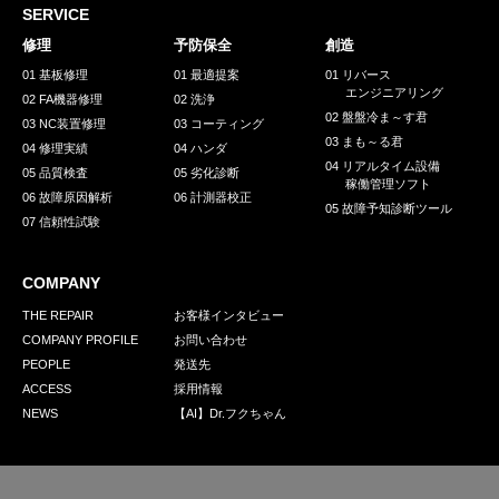
採用情報
SERVICE
GREEN CHALLENGE
修理
予防保全
創造
01 基板修理
01 最適提案
01 リバース
環境への取り組み
エンジニアリング
02 FA機器修理
02 洗浄
02 盤盤冷ま～す君
03 NC装置修理
03 コーティング
/
お問い合わせ
発送先
03 まも～る君
04 修理実績
04 ハンダ
04 リアルタイム設備
05 品質検査
05 劣化診断
稼働管理ソフト
06 故障原因解析
06 計測器校正
05 故障予知診断ツール
07 信頼性試験
COMPANY
THE REPAIR
お客様インタビュー
COMPANY PROFILE
お問い合わせ
PEOPLE
発送先
ACCESS
採用情報
NEWS
【AI】Dr.フクちゃん