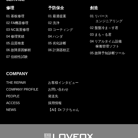
採用情報
修理
予防保全
創造
GREEN CHALLENGE
01 基板修理
01 最適提案
01 リバース
エンジニアリング
02 FA機器修理
02 洗浄
環境への取り組み
02 盤盤冷ま～す君
03 NC装置修理
03 コーティング
03 まも～る君
/
04 修理実績
04 ハンダ
お問い合わせ
発送先
04 リアルタイム設備
05 品質検査
05 劣化診断
稼働管理ソフト
06 故障原因解析
06 計測器校正
05 故障予知診断ツール
07 信頼性試験
COMPANY
THE REPAIR
お客様インタビュー
COMPANY PROFILE
お問い合わせ
PEOPLE
発送先
ACCESS
採用情報
NEWS
【AI】Dr.フクちゃん