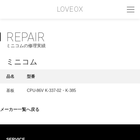
LOVEOX
REPAIR
PHILOSOPHY
ミニコムの修理実績
フィロソフィー
COMPANY PROFILE
ミニコム
会社情報
品名
型番
SERVICE
基板
CPU-86V K-337-02・K-385
サービス内容
INTERVIEW
メーカー一覧へ戻る
お客様インタビュー
RECRUIT
SERVICE