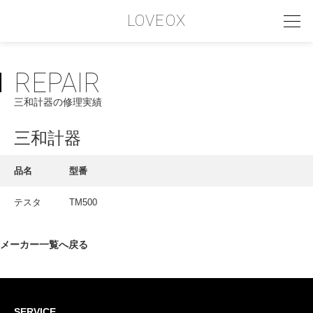
LOVEOX
REPAIR
PHILOSOPHY
三和計器の修理実績
フィロソフィー
COMPANY PROFILE
三和計器
会社情報
品名
型番
SERVICE
テスタ
TM500
サービス内容
INTERVIEW
メーカー一覧へ戻る
お客様インタビュー
RECRUIT
SERVICE