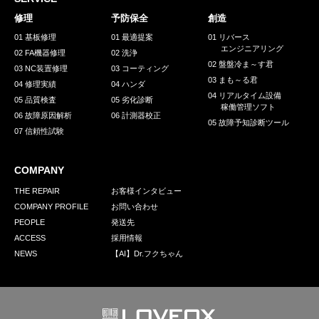
採用情報
修理
予防保全
創造
GREEN CHALLENGE
01 基板修理
01 最適提案
01 リバース
エンジニアリング
02 FA機器修理
02 洗浄
環境への取り組み
02 盤盤冷ま～す君
03 NC装置修理
03 コーティング
03 まも～る君
/
04 修理実績
04 ハンダ
お問い合わせ
発送先
04 リアルタイム設備
05 品質検査
05 劣化診断
稼働管理ソフト
06 故障原因解析
06 計測器校正
05 故障予知診断ツール
07 信頼性試験
COMPANY
THE REPAIR
お客様インタビュー
COMPANY PROFILE
お問い合わせ
PEOPLE
発送先
ACCESS
採用情報
NEWS
【AI】Dr.フクちゃん