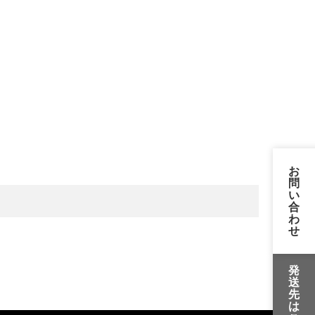
お
問
い
合
わ
せ
発
送
先
は