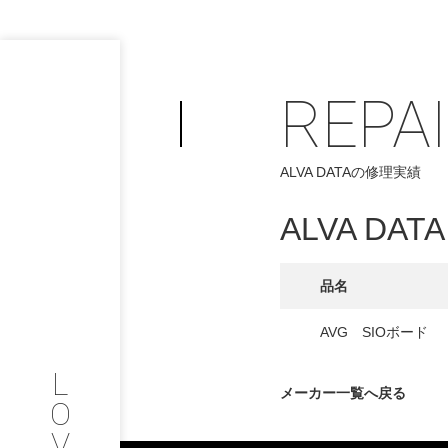
REPA
PHILOSOP
/
ALVA DATAの修理実績
お問い合わせ
発
ALVA DATA
フィロソフィー
COMPANY
品名
PROFILE
AVG SIOボード
L
会社情報
メーカー一覧へ戻る
O
V