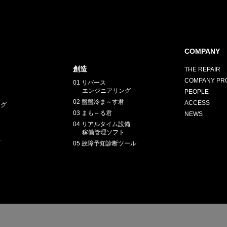
COMPANY
創造
THE REPAIR
COMPANY PRO
01 リバース
エンジニアリング
PEOPLE
02 盤盤冷ま～す君
ACCESS
ング
03 まも～る君
NEWS
04 リアルタイム設備
稼働管理ソフト
正
05 故障予知診断ツール
E