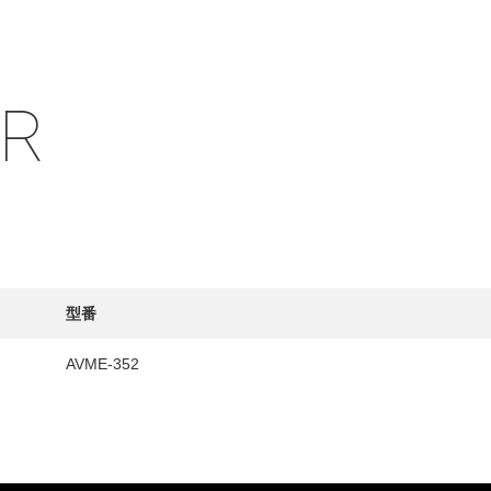
IR
HY
送先
型番
AVME-352