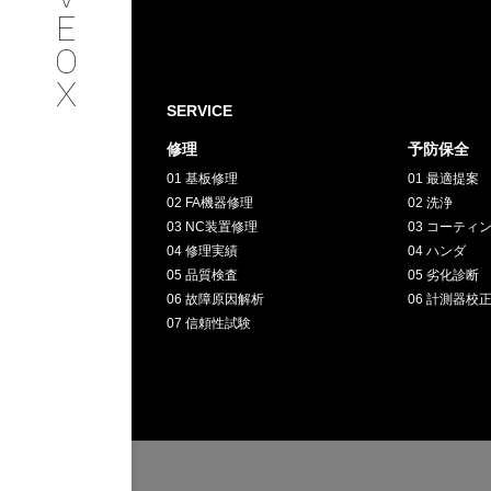
SERVICE
E
O
サービス内容
X
SERVICE
INTERVIEW
修理
予防保全
01 基板修理
01 最適提案
お客様インタビュー
02 FA機器修理
02 洗浄
03 NC装置修理
03 コーティ
RECRUIT
04 修理実績
04 ハンダ
05 品質検査
05 劣化診断
06 故障原因解析
06 計測器校
採用情報
07 信頼性試験
GREEN
CHALLENG
環境への取り組み