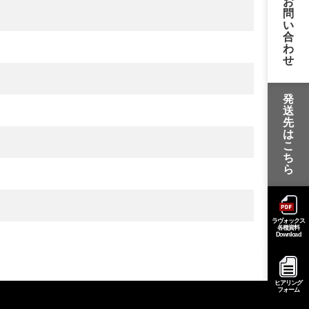
お
問
い
合
わ
せ
発
送
先
は
こ
ち
ら
ラヴォックス
各種資料
Download
ヒアリング
フォーム