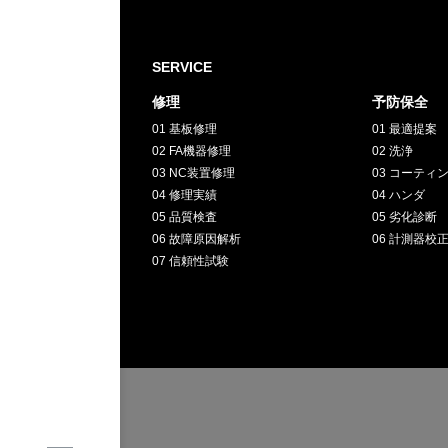
採用情報
SERVICE
GREEN
修理
予防保全
01 基板修理
01 最適提案
CHALLENG
02 FA機器修理
02 洗浄
03 NC装置修理
03 コーティ
04 修理実績
04 ハンダ
環境への取り組み
05 品質検査
05 劣化診断
06 故障原因解析
06 計測器校
07 信頼性試験