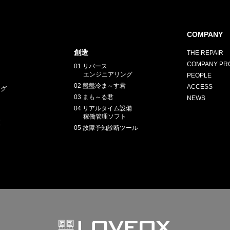
COMPANY
創造
THE REPAIR
COMPANY PRO
01 リバース
E
エンジニアリング
PEOPLE
02 盤盤冷ま～す君
ACCESS
ング
03 まも～る君
NEWS
04 リアルタイム設備
稼働管理ソフト
正
05 故障予知診断ツール