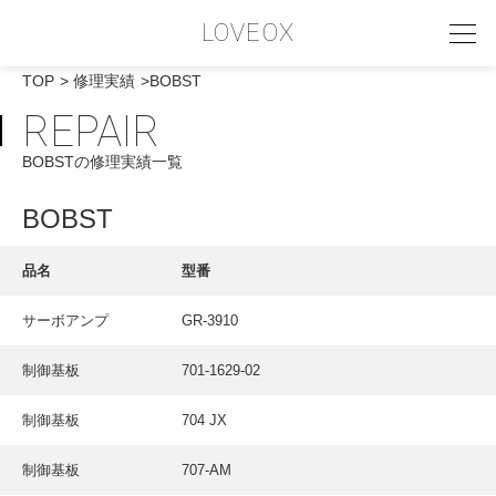
LOVEOX
TOP
修理実績
BOBST
REPAIR
PHILOSOPHY
BOBSTの修理実績一覧
フィロソフィー
COMPANY PROFILE
BOBST
会社情報
品名
型番
SERVICE
サーボアンプ
GR-3910
サービス内容
制御基板
701-1629-02
INTERVIEW
お客様インタビュー
制御基板
704 JX
RECRUIT
制御基板
707-AM