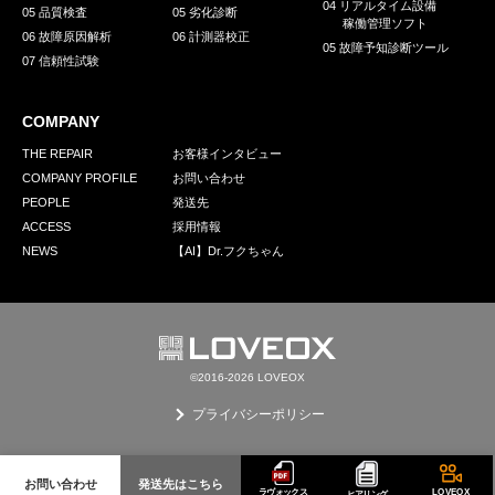
04 リアルタイム設備
05 品質検査
05 劣化診断
稼働管理ソフト
06 故障原因解析
06 計測器校正
05 故障予知診断ツール
07 信頼性試験
COMPANY
THE REPAIR
お客様インタビュー
COMPANY PROFILE
お問い合わせ
PEOPLE
発送先
ACCESS
採用情報
NEWS
【AI】Dr.フクちゃん
©2016-2026 LOVEOX
プライバシーポリシー
お問い合わせ
発送先はこちら
ラヴォックス
LOVEOX
ヒアリング