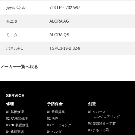
操作パネル
723-LP・732-WU
モニタ
ALGRA AG
モニタ
ALGRA QS
パネルPC
TSPC3-19-BI32-9
メーカー一覧へ戻る
SERVICE
修理
予防保全
創造
01 基板修理
01 最適提案
01 リバース
エンジニアリング
02 FA機器修理
02 洗浄
02 盤盤冷ま～す君
03 NC装置修理
03 コーティング
03 まも～る君
04 修理実績
04 ハンダ