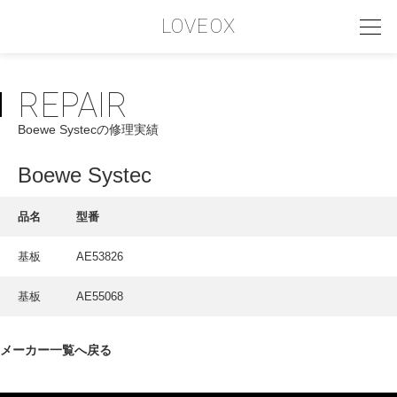
LOVEOX
REPAIR
PHILOSOPHY
Boewe Systecの修理実績
フィロソフィー
COMPANY PROFILE
Boewe Systec
会社情報
品名
型番
SERVICE
基板
AE53826
サービス内容
基板
AE55068
INTERVIEW
お客様インタビュー
メーカー一覧へ戻る
RECRUIT