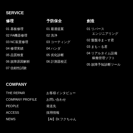
採用情報
GREEN CHALLENGE
SERVICE
修理
予防保全
創造
環境への取り組み
01 基板修理
01 最適提案
01 リバース
エンジニアリング
/
02 FA機器修理
02 洗浄
お問い合わせ
発送先
02 盤盤冷ま～す君
03 NC装置修理
03 コーティング
03 まも～る君
04 修理実績
04 ハンダ
04 リアルタイム設備
05 品質検査
05 劣化診断
稼働管理ソフト
06 故障原因解析
06 計測器校正
05 故障予知診断ツール
07 信頼性試験
COMPANY
THE REPAIR
お客様インタビュー
COMPANY PROFILE
お問い合わせ
PEOPLE
発送先
ACCESS
採用情報
NEWS
【AI】Dr.フクちゃん