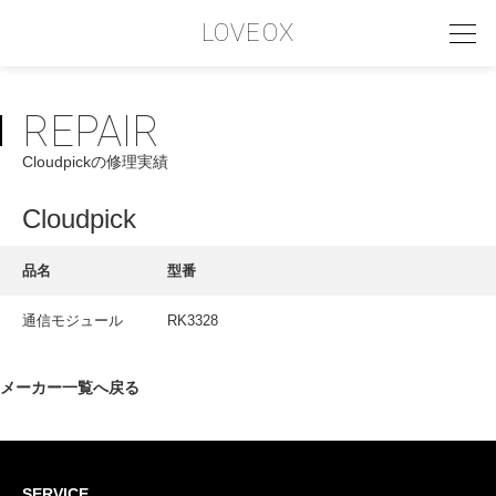
LOVEOX
REPAIR
PHILOSOPHY
Cloudpickの修理実績
フィロソフィー
COMPANY PROFILE
Cloudpick
会社情報
品名
型番
SERVICE
通信モジュール
RK3328
サービス内容
INTERVIEW
メーカー一覧へ戻る
お客様インタビュー
RECRUIT
SERVICE