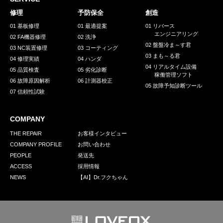
採用情報
修理
予防保全
創造
GREEN CHALLENGE
01 基板修理
01 最適提案
01 リバース
エンジニアリング
02 FA機器修理
02 洗浄
環境への取り組み
02 盤盤冷ま～す君
03 NC装置修理
03 コーティング
03 まも～る君
/
04 修理実績
04 ハンダ
お問い合わせ
発送先
04 リアルタイム設備
05 品質検査
05 劣化診断
稼働管理ソフト
06 故障原因解析
06 計測器校正
05 故障予知診断ツール
07 信頼性試験
COMPANY
THE REPAIR
お客様インタビュー
COMPANY PROFILE
お問い合わせ
PEOPLE
発送先
ACCESS
採用情報
NEWS
【AI】Dr.フクちゃん