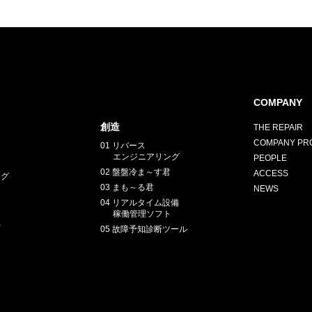
COMPANY
創造
THE REPAIR
COMPANY PRO
01 リバース
エンジニアリング
PEOPLE
02 盤盤冷ま～す君
ACCESS
ング
03 まも～る君
NEWS
04 リアルタイム設備
稼働管理ソフト
正
05 故障予知診断ツール
E