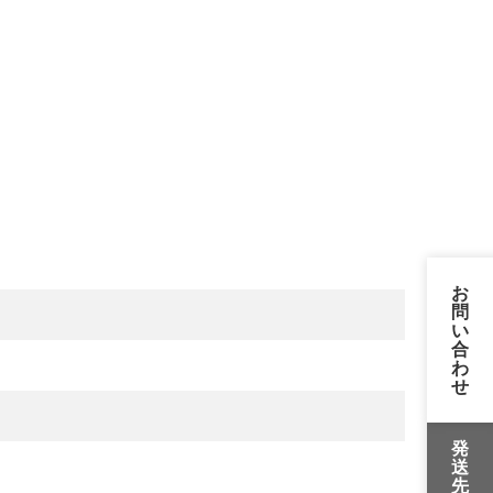
お
問
い
合
わ
せ
発
送
先