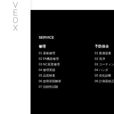
V
SERVICE
E
O
サービス内容
X
INTERVIEW
SERVICE
修理
予防保全
お客様インタビュー
01 基板修理
01 最適提案
02 FA機器修理
02 洗浄
RECRUIT
03 NC装置修理
03 コーティ
04 修理実績
04 ハンダ
05 品質検査
05 劣化診断
採用情報
06 故障原因解析
06 計測器校
07 信頼性試験
GREEN
CHALLENG