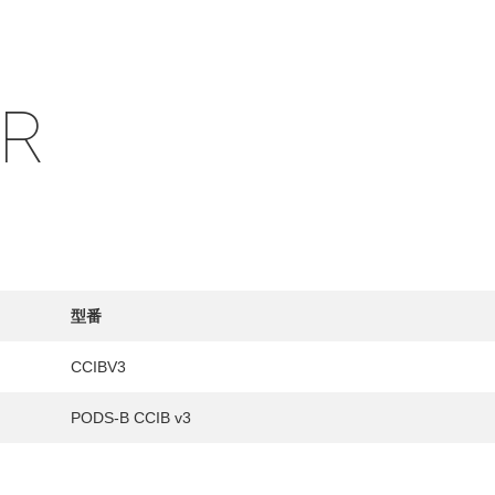
IR
HY
送先
型番
CCIBV3
PODS-B CCIB v3