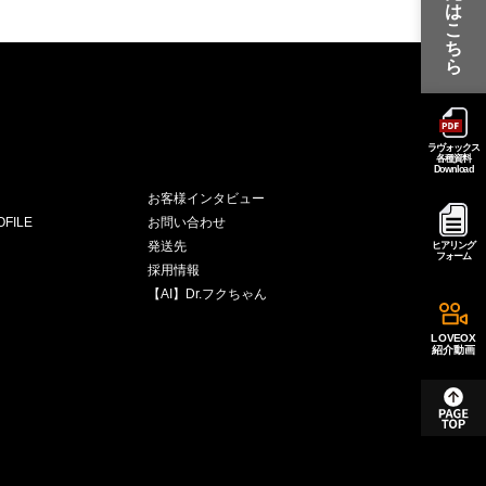
は
こ
ち
ら
ラヴォックス
各種資料
Download
お客様インタビュー
FILE
お問い合わせ
発送先
ヒアリング
フォーム
採用情報
【AI】Dr.フクちゃん
LOVEOX
紹介動画