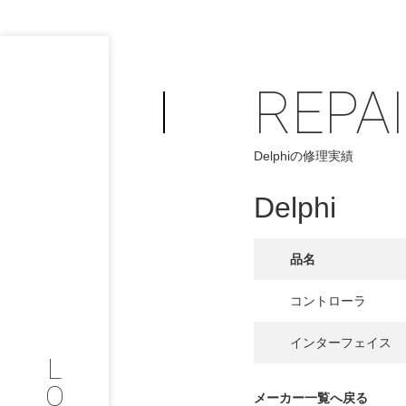
REPA
Delphiの修理実績
PHILOSOP
/
お問い合わせ
発
Delphi
フィロソフィー
品名
COMPANY
コントローラ
PROFILE
インターフェイス
L
会社情報
O
メーカー一覧へ戻る