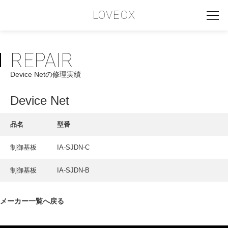
LOVEOX
REPAIR
PHILOSOPHY
Device Netの修理実績
フィロソフィー
COMPANY PROFILE
Device Net
会社情報
品名
型番
SERVICE
制御基板
IA-SJDN-C
サービス内容
制御基板
IA-SJDN-B
INTERVIEW
お客様インタビュー
メーカー一覧へ戻る
RECRUIT