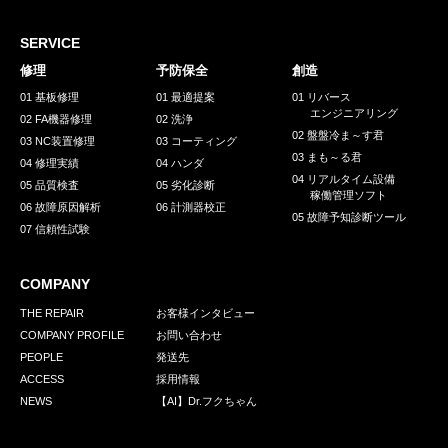
採用情報
GREEN CHALLENGE
SERVICE
修理
予防保全
創造
環境への取り組み
01 基板修理
01 最適提案
01 リバース
エンジニアリング
/
02 FA機器修理
02 洗浄
お問い合わせ
発送先
02 盤盤冷ま～す君
03 NC装置修理
03 コーティング
03 まも～る君
04 修理実績
04 ハンダ
04 リアルタイム設備
05 品質検査
05 劣化診断
稼働管理ソフト
06 故障原因解析
06 計測器校正
05 故障予知診断ツール
07 信頼性試験
COMPANY
THE REPAIR
お客様インタビュー
COMPANY PROFILE
お問い合わせ
PEOPLE
発送先
ACCESS
採用情報
NEWS
【AI】Dr.フクちゃん