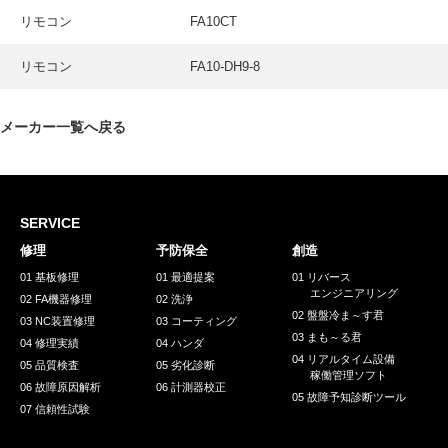
採用情報
リモコン
FA10CT
GREEN CHALLENGE
リモコン
FA10-DH9-8
環境への取り組み
/
お問い合わせ
発送先
メーカー一覧へ戻る
SERVICE
修理
予防保全
創造
01 基板修理
01 最適提案
01 リバース
エンジニアリング
02 FA機器修理
02 洗浄
02 盤盤冷ま～す君
03 NC装置修理
03 コーティング
03 まも～る君
04 修理実績
04 ハンダ
04 リアルタイム設備
05 品質検査
05 劣化診断
稼働管理ソフト
06 故障原因解析
06 計測器校正
05 故障予知診断ツール
07 信頼性試験