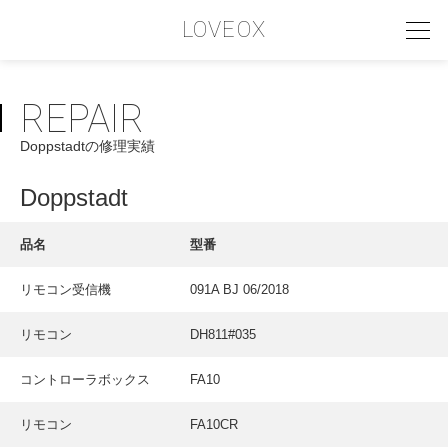
LOVEOX
REPAIR
PHILOSOPHY
Doppstadtの修理実績
フィロソフィー
COMPANY PROFILE
Doppstadt
会社情報
品名
型番
SERVICE
リモコン受信機
091A BJ 06/2018
サービス内容
リモコン
DH811#035
INTERVIEW
お客様インタビュー
コントローラボックス
FA10
RECRUIT
リモコン
FA10CR