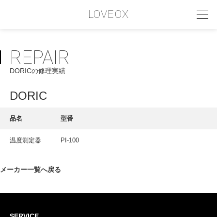
LOVEOX
REPAIR
PHILOSOPHY
DORICの修理実績
フィロソフィー
COMPANY PROFILE
DORIC
会社情報
品名
型番
SERVICE
温度測定器
PI-100
サービス内容
INTERVIEW
メーカー一覧へ戻る
お客様インタビュー
RECRUIT
SERVICE