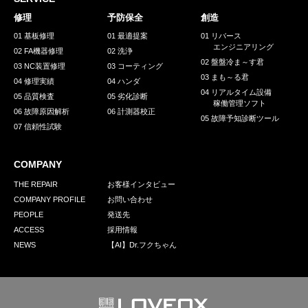
採用情報
修理
予防保全
創造
GREEN CHALLENGE
01 基板修理
01 最適提案
01 リバース
エンジニアリング
02 FA機器修理
02 洗浄
環境への取り組み
02 盤盤冷ま～す君
03 NC装置修理
03 コーティング
03 まも～る君
/
04 修理実績
04 ハンダ
お問い合わせ
発送先
04 リアルタイム設備
05 品質検査
05 劣化診断
稼働管理ソフト
06 故障原因解析
06 計測器校正
05 故障予知診断ツール
07 信頼性試験
COMPANY
THE REPAIR
お客様インタビュー
COMPANY PROFILE
お問い合わせ
PEOPLE
発送先
ACCESS
採用情報
NEWS
【AI】Dr.フクちゃん