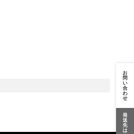
お
問
い
合
わ
せ
発
送
先
は