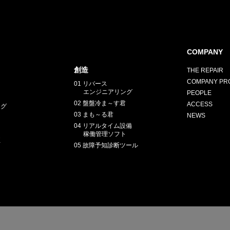
COMPANY
創造
THE REPAIR
COMPANY PRO
01 リバース
エンジニアリング
PEOPLE
02 盤盤冷ま～す君
ACCESS
ング
03 まも～る君
NEWS
04 リアルタイム設備
稼働管理ソフト
正
05 故障予知診断ツール
E