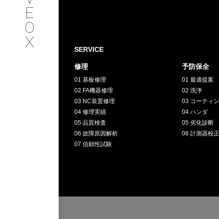
SERVICE
E
O
サービス内容
X
SERVICE
INTERVIEW
修理
予防保全
01 基板修理
01 最適提案
お客様インタビュー
02 FA機器修理
02 洗浄
03 NC装置修理
03 コーティ
RECRUIT
04 修理実績
04 ハンダ
05 品質検査
05 劣化診断
06 故障原因解析
06 計測器校
採用情報
07 信頼性試験
GREEN
CHALLENG
環境への取り組み