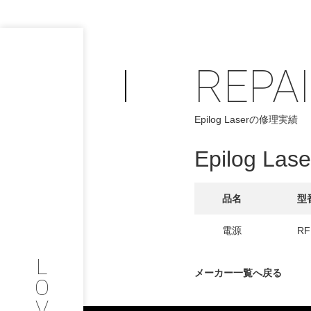
REPA
PHILOSOP
/
Epilog Laserの修理実績
お問い合わせ
発
Epilog Lase
フィロソフィー
COMPANY
品名
型
PROFILE
電源
RF
L
会社情報
メーカー一覧へ戻る
O
V