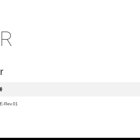
IR
HY
送先
r
番
E-Rev.01