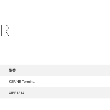
IR
HY
送先
型番
KSP/NE Terminal
XIBE1814