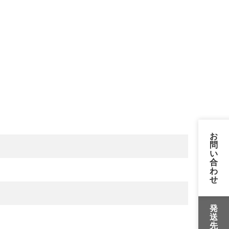
お
問
い
合
わ
せ
発
送
先