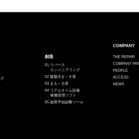
COMPANY
創造
THE REPAIR
COMPANY PRO
01 リバース
エンジニアリング
PEOPLE
02 盤盤冷ま～す君
ACCESS
ング
03 まも～る君
NEWS
04 リアルタイム設備
稼働管理ソフト
正
05 故障予知診断ツール
E