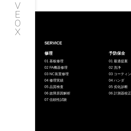
V
SERVICE
E
O
サービス内容
X
INTERVIEW
SERVICE
修理
予防保全
お客様インタビュー
01 基板修理
01 最適提案
02 FA機器修理
02 洗浄
RECRUIT
03 NC装置修理
03 コーティ
04 修理実績
04 ハンダ
05 品質検査
05 劣化診断
採用情報
06 故障原因解析
06 計測器校
07 信頼性試験
GREEN
CHALLENG