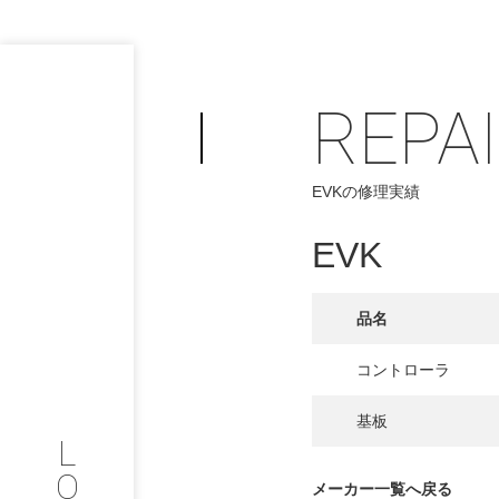
REPA
EVKの修理実績
PHILOSOP
/
お問い合わせ
発
EVK
フィロソフィー
品名
COMPANY
コントローラ
PROFILE
基板
L
会社情報
O
メーカー一覧へ戻る