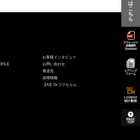
は
こ
ち
ら
ラヴォックス
各種資料
Download
お客様インタビュー
FILE
お問い合わせ
発送先
ヒアリング
フォーム
採用情報
【AI】Dr.フクちゃん
LOVEOX
紹介動画