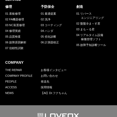
採用情報
修理
予防保全
創造
GREEN CHALLENGE
01 基板修理
01 最適提案
01 リバース
エンジニアリング
02 FA機器修理
02 洗浄
環境への取り組み
02 盤盤冷ま～す君
03 NC装置修理
03 コーティング
03 まも～る君
/
04 修理実績
04 ハンダ
お問い合わせ
発送先
04 リアルタイム設備
05 品質検査
05 劣化診断
稼働管理ソフト
06 故障原因解析
06 計測器校正
05 故障予知診断ツール
07 信頼性試験
COMPANY
THE REPAIR
お客様インタビュー
COMPANY PROFILE
お問い合わせ
PEOPLE
発送先
ACCESS
採用情報
NEWS
【AI】Dr.フクちゃん