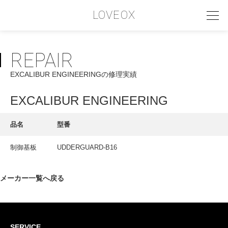
LOVEOX
REPAIR
PHILOSOPHY
EXCALIBUR ENGINEERINGの修理実績
フィロソフィー
COMPANY PROFILE
EXCALIBUR ENGINEERING
会社情報
品名
型番
SERVICE
制御基板
UDDERGUARD-B16
サービス内容
INTERVIEW
メーカー一覧へ戻る
お客様インタビュー
RECRUIT
SERVICE