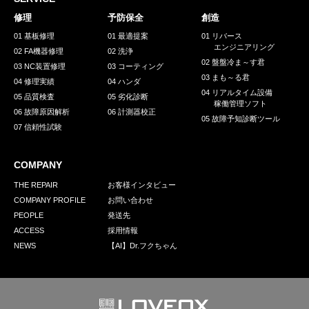
採用情報
修理
予防保全
創造
GREEN CHALLENGE
01 基板修理
01 最適提案
01 リバース
エンジニアリング
02 FA機器修理
02 洗浄
環境への取り組み
02 盤盤冷ま～す君
03 NC装置修理
03 コーティング
03 まも～る君
/
04 修理実績
04 ハンダ
お問い合わせ
発送先
04 リアルタイム設備
05 品質検査
05 劣化診断
稼働管理ソフト
06 故障原因解析
06 計測器校正
05 故障予知診断ツール
07 信頼性試験
COMPANY
THE REPAIR
お客様インタビュー
COMPANY PROFILE
お問い合わせ
PEOPLE
発送先
ACCESS
採用情報
NEWS
【AI】Dr.フクちゃん