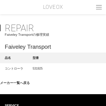
LOVEOX
REPAIR
PHILOSOPHY
Faiveley Transportの修理実績
フィロソフィー
COMPANY PROFILE
Faiveley Transport
会社情報
品名
型番
SERVICE
コントローラ
531925
サービス内容
INTERVIEW
メーカー一覧へ戻る
お客様インタビュー
RECRUIT
SERVICE