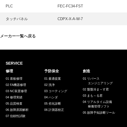
採用情報
PLC
FEC-FC34-FST
GREEN CHALLENGE
タッチパネル
CDPX-X-A-W-7
環境への取り組み
/
お問い合わせ
発送先
メーカー一覧へ戻る
SERVICE
修理
予防保全
創造
01 基板修理
01 最適提案
01 リバース
エンジニアリング
02 FA機器修理
02 洗浄
02 盤盤冷ま～す君
03 NC装置修理
03 コーティング
03 まも～る君
04 修理実績
04 ハンダ
04 リアルタイム設備
05 品質検査
05 劣化診断
稼働管理ソフト
06 故障原因解析
06 計測器校正
05 故障予知診断ツール
07 信頼性試験