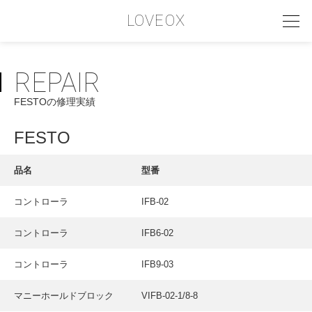
LOVEOX
REPAIR
PHILOSOPHY
FESTOの修理実績
フィロソフィー
COMPANY PROFILE
FESTO
会社情報
品名
型番
SERVICE
コントローラ
IFB-02
サービス内容
コントローラ
IFB6-02
INTERVIEW
お客様インタビュー
コントローラ
IFB9-03
RECRUIT
マニーホールドブロック
VIFB-02-1/8-8