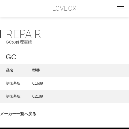
LOVEOX
REPAIR
PHILOSOPHY
GCの修理実績
フィロソフィー
COMPANY PROFILE
GC
会社情報
品名
型番
SERVICE
制御基板
C1689
サービス内容
制御基板
C2189
INTERVIEW
お客様インタビュー
メーカー一覧へ戻る
RECRUIT