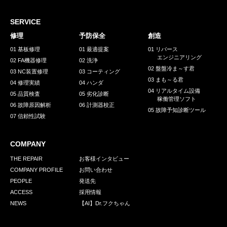
採用情報
GREEN CHALLENGE
SERVICE
修理
予防保全
創造
環境への取り組み
01 基板修理
01 最適提案
01 リバース
エンジニアリング
/
02 FA機器修理
02 洗浄
お問い合わせ
発送先
02 盤盤冷ま～す君
03 NC装置修理
03 コーティング
03 まも～る君
04 修理実績
04 ハンダ
04 リアルタイム設備
05 品質検査
05 劣化診断
稼働管理ソフト
06 故障原因解析
06 計測器校正
05 故障予知診断ツール
07 信頼性試験
COMPANY
THE REPAIR
お客様インタビュー
COMPANY PROFILE
お問い合わせ
PEOPLE
発送先
ACCESS
採用情報
NEWS
【AI】Dr.フクちゃん