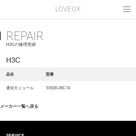
LOVEOX
REPAIR
PHILOSOPHY
H3Cの修理実績
フィロソフィー
COMPANY PROFILE
H3C
会社情報
品名
型番
SERVICE
通信モジュール
S5500-28C-SI
サービス内容
INTERVIEW
メーカー一覧へ戻る
お客様インタビュー
RECRUIT
SERVICE