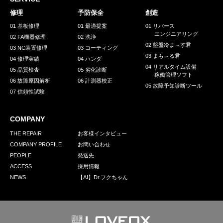
採用情報
修理
予防保全
創造
GREEN CHALLENGE
01 基板修理
01 最適提案
01 リバース
エンジニアリング
02 FA機器修理
02 洗浄
環境への取り組み
02 盤盤冷ま～す君
03 NC装置修理
03 コーティング
03 まも～る君
/
04 修理実績
04 ハンダ
お問い合わせ
発送先
04 リアルタイム設備
05 品質検査
05 劣化診断
稼働管理ソフト
06 故障原因解析
06 計測器校正
05 故障予知診断ツール
07 信頼性試験
COMPANY
THE REPAIR
お客様インタビュー
COMPANY PROFILE
お問い合わせ
PEOPLE
発送先
ACCESS
採用情報
NEWS
【AI】Dr.フクちゃん