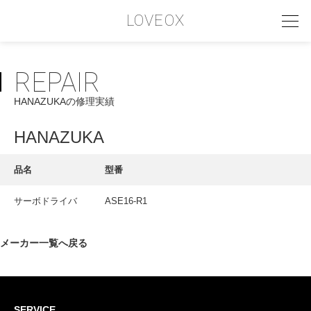
LOVEOX
REPAIR
PHILOSOPHY
HANAZUKAの修理実績
フィロソフィー
COMPANY PROFILE
HANAZUKA
会社情報
品名
型番
SERVICE
サーボドライバ
ASE16-R1
サービス内容
INTERVIEW
メーカー一覧へ戻る
お客様インタビュー
RECRUIT
SERVICE