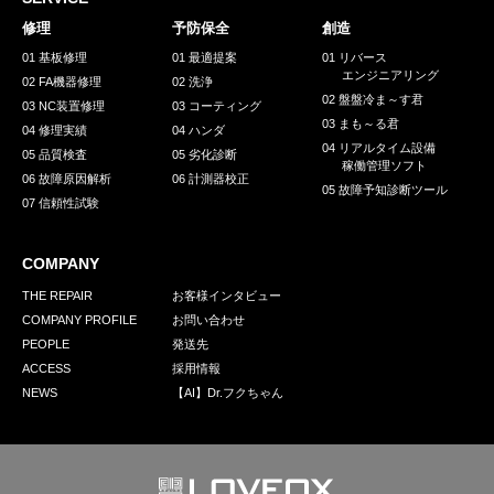
採用情報
修理
予防保全
創造
GREEN CHALLENGE
01 基板修理
01 最適提案
01 リバース
エンジニアリング
02 FA機器修理
02 洗浄
環境への取り組み
02 盤盤冷ま～す君
03 NC装置修理
03 コーティング
03 まも～る君
/
04 修理実績
04 ハンダ
お問い合わせ
発送先
04 リアルタイム設備
05 品質検査
05 劣化診断
稼働管理ソフト
06 故障原因解析
06 計測器校正
05 故障予知診断ツール
07 信頼性試験
COMPANY
THE REPAIR
お客様インタビュー
COMPANY PROFILE
お問い合わせ
PEOPLE
発送先
ACCESS
採用情報
NEWS
【AI】Dr.フクちゃん