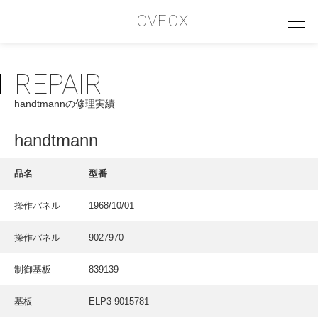
LOVEOX
REPAIR
PHILOSOPHY
handtmannの修理実績
フィロソフィー
COMPANY PROFILE
handtmann
会社情報
品名
型番
SERVICE
操作パネル
1968/10/01
サービス内容
操作パネル
9027970
INTERVIEW
お客様インタビュー
制御基板
839139
RECRUIT
基板
ELP3 9015781