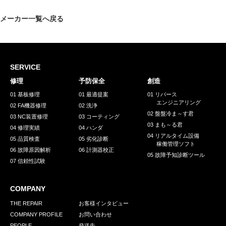
採用情報
メーカー一覧へ戻る
GREEN CHALLENGE
環境への取り組み
/
お問い合わせ
発送先
SERVICE
修理
予防保全
創造
01 基板修理
01 最適提案
01 リバース
エンジニアリング
02 FA機器修理
02 洗浄
02 盤盤冷ま～す君
03 NC装置修理
03 コーティング
03 まも～る君
04 修理実績
04 ハンダ
04 リアルタイム設備
05 品質検査
05 劣化診断
稼働管理ソフト
06 故障原因解析
06 計測器校正
05 故障予知診断ツール
07 信頼性試験
COMPANY
THE REPAIR
お客様インタビュー
COMPANY PROFILE
お問い合わせ
PEOPLE
発送先