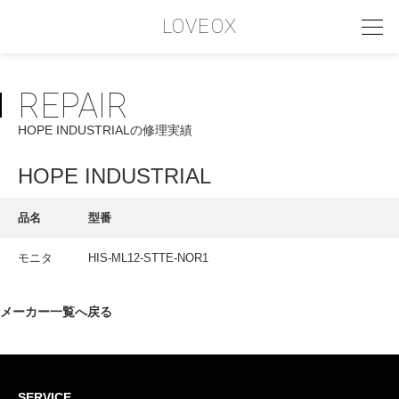
LOVEOX
REPAIR
PHILOSOPHY
HOPE INDUSTRIALの修理実績
フィロソフィー
COMPANY PROFILE
HOPE INDUSTRIAL
会社情報
品名
型番
SERVICE
モニタ
HIS-ML12-STTE-NOR1
サービス内容
INTERVIEW
メーカー一覧へ戻る
お客様インタビュー
RECRUIT
SERVICE