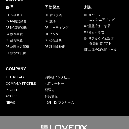
採用情報
修理
予防保全
創造
GREEN CHALLENGE
01 基板修理
01 最適提案
01 リバース
エンジニアリング
02 FA機器修理
02 洗浄
環境への取り組み
02 盤盤冷ま～す君
03 NC装置修理
03 コーティング
03 まも～る君
/
04 修理実績
04 ハンダ
お問い合わせ
発送先
04 リアルタイム設備
05 品質検査
05 劣化診断
稼働管理ソフト
06 故障原因解析
06 計測器校正
05 故障予知診断ツール
07 信頼性試験
COMPANY
THE REPAIR
お客様インタビュー
COMPANY PROFILE
お問い合わせ
PEOPLE
発送先
ACCESS
採用情報
NEWS
【AI】Dr.フクちゃん