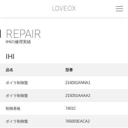
LOVEOX
REPAIR
PHILOSOPHY
IHIの修理実績
フィロソフィー
COMPANY PROFILE
IHI
会社情報
品名
型番
SERVICE
ボイラ制御盤
214D01ANNA1
サービス内容
ボイラ制御盤
215D01AAAA2
INTERVIEW
お客様インタビュー
制御基板
7401C
RECRUIT
ボイラ制御盤
765003EACA2