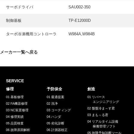
サーボドライバ
SAU002-350
制御基板
TP-E12000D
ターボ冷凍機用コントローラ
W984A,W984B
メーカー一覧へ戻る
SERVICE
修理
予防保全
創造
01 基板修理
01 最適提案
01 リバース
エンジニアリング
02 FA機器修理
02 洗浄
02 盤盤冷ま～す君
03 NC装置修理
03 コーティング
03 まも～る君
04 修理実績
04 ハンダ
04 リアルタイム設備
05 品質検査
05 劣化診断
稼働管理ソフト
06 故障原因解析
06 計測器校正
05 故障予知診断ツール