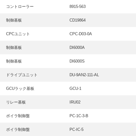
採用情報
コントローラー
8915-563
GREEN CHALLENGE
制御基板
CD19864
環境への取り組み
CPCユニット
CPC-D03-0A
/
お問い合わせ
発送先
制御基板
DI6000A
制御基板
DI6000S
ドライブユニット
DU-9AN2-111-AL
GCUラック基板
GCU-1
リレー基板
IRU02
ボイラ制御盤
PC-1C-3-B
ボイラ制御盤
PC-IC-5