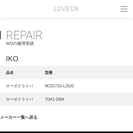
LOVEOX
REPAIR
PHILOSOPHY
IKOの修理実績
フィロソフィー
COMPANY PROFILE
IKO
会社情報
品名
型番
SERVICE
サーボドライバ
NCD171G-L2620
サービス内容
サーボドライバ
TDA1-2004
INTERVIEW
お客様インタビュー
メーカー一覧へ戻る
RECRUIT