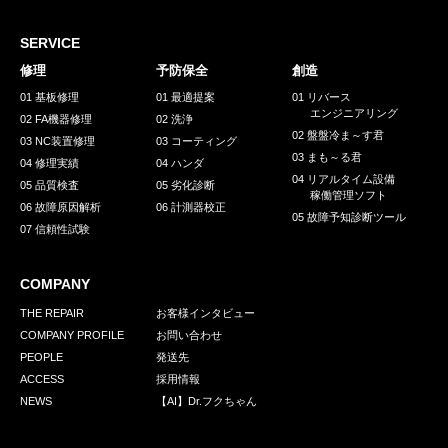
採用情報
GREEN CHALLENGE
SERVICE
修理
予防保全
創造
環境への取り組み
01 基板修理
01 最適提案
01 リバース
エンジニアリング
/
02 FA機器修理
02 洗浄
お問い合わせ
発送先
02 盤盤冷ま～す君
03 NC装置修理
03 コーティング
03 まも～る君
04 修理実績
04 ハンダ
04 リアルタイム設備
05 品質検査
05 劣化診断
稼働管理ソフト
06 故障原因解析
06 計測器校正
05 故障予知診断ツール
07 信頼性試験
COMPANY
THE REPAIR
お客様インタビュー
COMPANY PROFILE
お問い合わせ
PEOPLE
発送先
ACCESS
採用情報
NEWS
【AI】Dr.フクちゃん