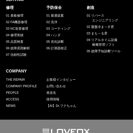
採用情報
修理
予防保全
創造
GREEN CHALLENGE
01 基板修理
01 最適提案
01 リバース
エンジニアリング
02 FA機器修理
02 洗浄
環境への取り組み
02 盤盤冷ま～す君
03 NC装置修理
03 コーティング
03 まも～る君
/
04 修理実績
04 ハンダ
お問い合わせ
発送先
04 リアルタイム設備
05 品質検査
05 劣化診断
稼働管理ソフト
06 故障原因解析
06 計測器校正
05 故障予知診断ツール
07 信頼性試験
COMPANY
THE REPAIR
お客様インタビュー
COMPANY PROFILE
お問い合わせ
PEOPLE
発送先
ACCESS
採用情報
NEWS
【AI】Dr.フクちゃん