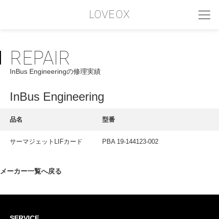
LOVEOX
REPAIR
PHILOSOPHY
InBus Engineeringの修理実績
フィロソフィー
COMPANY PROFILE
InBus Engineering
会社情報
品名
型番
SERVICE
サーマジェットLIFカード
PBA 19-144123-002
サービス内容
INTERVIEW
メーカー一覧へ戻る
お客様インタビュー
RECRUIT
SERVICE