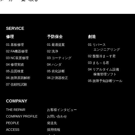
SERVICE
修理
予防保全
創造
01 基板修理
01 最適提案
01 リバース
エンジニアリング
02 FA機器修理
02 洗浄
02 盤盤冷ま～す君
03 NC装置修理
03 コーティング
03 まも～る君
04 修理実績
04 ハンダ
04 リアルタイム設備
05 品質検査
05 劣化診断
稼働管理ソフト
06 故障原因解析
06 計測器校正
05 故障予知診断ツール
07 信頼性試験
COMPANY
THE REPAIR
お客様インタビュー
COMPANY PROFILE
お問い合わせ
PEOPLE
発送先
ACCESS
採用情報