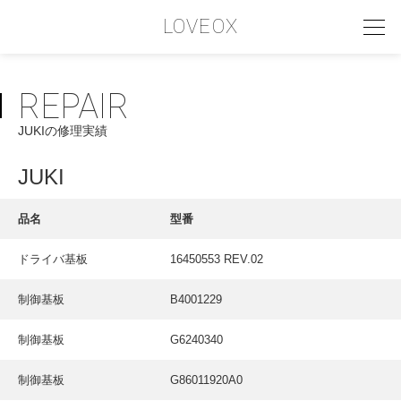
LOVEOX
REPAIR
PHILOSOPHY
JUKIの修理実績
フィロソフィー
COMPANY PROFILE
JUKI
会社情報
品名
型番
SERVICE
ドライバ基板
16450553 REV.02
サービス内容
制御基板
B4001229
INTERVIEW
お客様インタビュー
制御基板
G6240340
RECRUIT
制御基板
G86011920A0