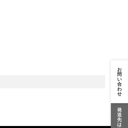
お
問
い
合
わ
せ
発
送
先
は