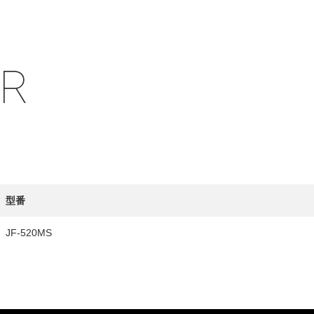
IR
HY
送先
型番
JF-520MS