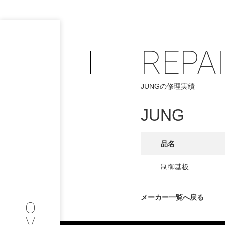
REPA
PHILOSOP
/
JUNGの修理実績
お問い合わせ
発
JUNG
フィロソフィー
COMPANY
品名
PROFILE
制御基板
L
会社情報
メーカー一覧へ戻る
O
V