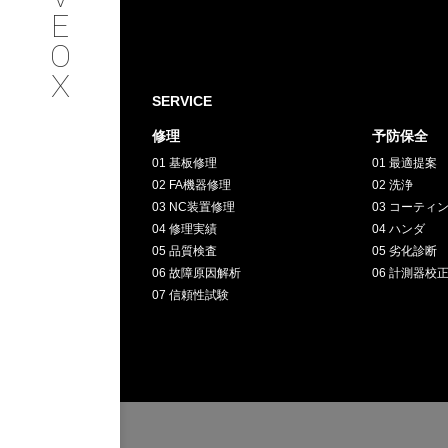
SERVICE
E
O
サービス内容
X
SERVICE
INTERVIEW
修理
予防保全
01 基板修理
01 最適提案
お客様インタビュー
02 FA機器修理
02 洗浄
03 NC装置修理
03 コーティ
RECRUIT
04 修理実績
04 ハンダ
05 品質検査
05 劣化診断
06 故障原因解析
06 計測器校
採用情報
07 信頼性試験
GREEN
CHALLENG
環境への取り組み