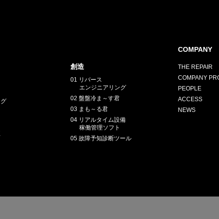
COMPANY
創造
THE REPAIR
COMPANY PRO
01 リバース
エンジニアリング
PEOPLE
02 盤盤冷ま～す君
ACCESS
ング
03 まも～る君
NEWS
04 リアルタイム設備
稼働管理ソフト
正
05 故障予知診断ツール
E