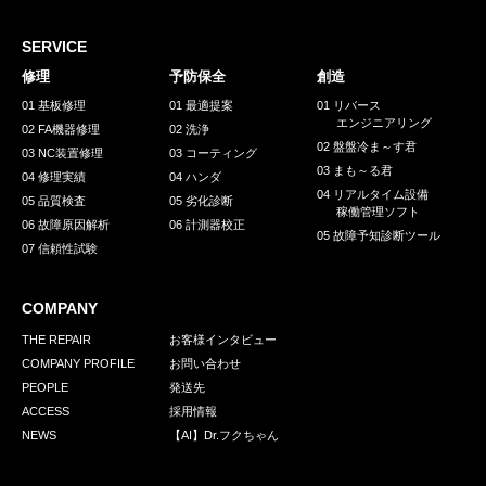
採用情報
GREEN CHALLENGE
SERVICE
修理
予防保全
創造
環境への取り組み
01 基板修理
01 最適提案
01 リバース
エンジニアリング
/
02 FA機器修理
02 洗浄
お問い合わせ
発送先
02 盤盤冷ま～す君
03 NC装置修理
03 コーティング
03 まも～る君
04 修理実績
04 ハンダ
04 リアルタイム設備
05 品質検査
05 劣化診断
稼働管理ソフト
06 故障原因解析
06 計測器校正
05 故障予知診断ツール
07 信頼性試験
COMPANY
THE REPAIR
お客様インタビュー
COMPANY PROFILE
お問い合わせ
PEOPLE
発送先
ACCESS
採用情報
NEWS
【AI】Dr.フクちゃん