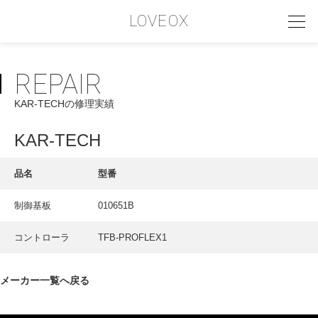
LOVEOX
REPAIR
PHILOSOPHY
KAR-TECHの修理実績
フィロソフィー
COMPANY PROFILE
KAR-TECH
会社情報
品名
型番
SERVICE
制御基板
010651B
サービス内容
コントローラ
TFB-PROFLEX1
INTERVIEW
お客様インタビュー
メーカー一覧へ戻る
RECRUIT