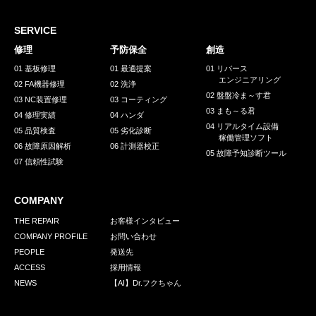
採用情報
GREEN CHALLENGE
SERVICE
修理
予防保全
創造
環境への取り組み
01 基板修理
01 最適提案
01 リバース
エンジニアリング
/
02 FA機器修理
02 洗浄
お問い合わせ
発送先
02 盤盤冷ま～す君
03 NC装置修理
03 コーティング
03 まも～る君
04 修理実績
04 ハンダ
04 リアルタイム設備
05 品質検査
05 劣化診断
稼働管理ソフト
06 故障原因解析
06 計測器校正
05 故障予知診断ツール
07 信頼性試験
COMPANY
THE REPAIR
お客様インタビュー
COMPANY PROFILE
お問い合わせ
PEOPLE
発送先
ACCESS
採用情報
NEWS
【AI】Dr.フクちゃん