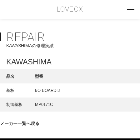
LOVEOX
REPAIR
PHILOSOPHY
KAWASHIMAの修理実績
フィロソフィー
COMPANY PROFILE
KAWASHIMA
会社情報
品名
型番
SERVICE
基板
I/O BOARD-3
サービス内容
制御基板
MP0171C
INTERVIEW
お客様インタビュー
メーカー一覧へ戻る
RECRUIT