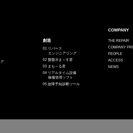
COMPANY
創造
THE REPAIR
COMPANY PRO
01 リバース
エンジニアリング
PEOPLE
02 盤盤冷ま～す君
ACCESS
ング
03 まも～る君
NEWS
04 リアルタイム設備
稼働管理ソフト
正
05 故障予知診断ツール
E