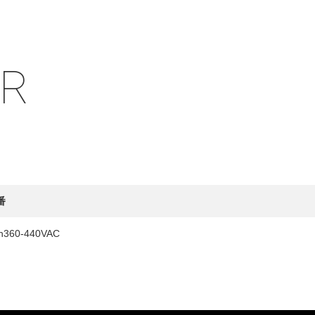
IR
HY
送先
番
h360-440VAC