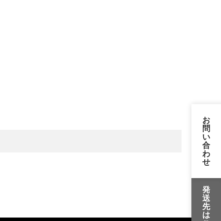
お
問
い
合
わ
せ
発
送
先
は