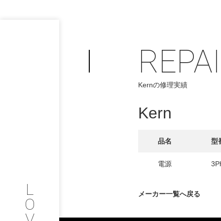
REPA
PHILOSOP
/
Kernの修理実績
お問い合わせ
発
Kern
フィロソフィー
COMPANY
品名
型
PROFILE
電源
3P
L
会社情報
メーカー一覧へ戻る
O
V