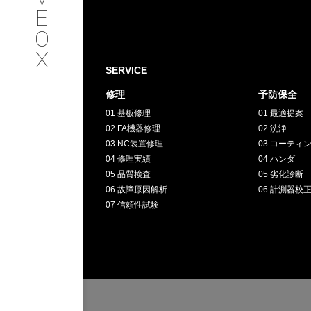
SERVICE
E
O
サービス内容
X
SERVICE
INTERVIEW
修理
予防保全
01 基板修理
01 最適提案
お客様インタビュー
02 FA機器修理
02 洗浄
03 NC装置修理
03 コーティ
RECRUIT
04 修理実績
04 ハンダ
05 品質検査
05 劣化診断
06 故障原因解析
06 計測器校
採用情報
07 信頼性試験
GREEN
CHALLENG
環境への取り組み