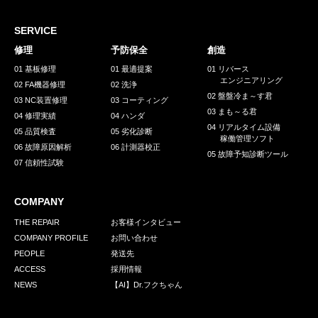
採用情報
GREEN CHALLENGE
SERVICE
修理
予防保全
創造
環境への取り組み
01 基板修理
01 最適提案
01 リバース
エンジニアリング
/
02 FA機器修理
02 洗浄
お問い合わせ
発送先
02 盤盤冷ま～す君
03 NC装置修理
03 コーティング
03 まも～る君
04 修理実績
04 ハンダ
04 リアルタイム設備
05 品質検査
05 劣化診断
稼働管理ソフト
06 故障原因解析
06 計測器校正
05 故障予知診断ツール
07 信頼性試験
COMPANY
THE REPAIR
お客様インタビュー
COMPANY PROFILE
お問い合わせ
PEOPLE
発送先
ACCESS
採用情報
NEWS
【AI】Dr.フクちゃん