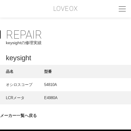
LOVEOX
REPAIR
PHILOSOPHY
keysightの修理実績
フィロソフィー
COMPANY PROFILE
keysight
会社情報
品名
型番
SERVICE
オシロスコープ
54810A
サービス内容
LCRメータ
E4980A
INTERVIEW
お客様インタビュー
メーカー一覧へ戻る
RECRUIT