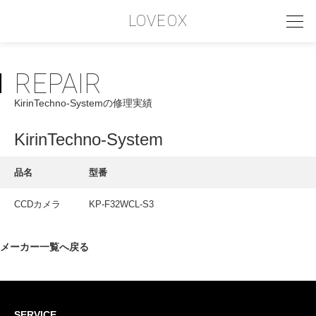
LOVEOX
REPAIR
PHILOSOPHY
KirinTechno-Systemの修理実績
フィロソフィー
COMPANY PROFILE
KirinTechno-System
会社情報
品名
型番
SERVICE
CCDカメラ
KP-F32WCL-S3
サービス内容
INTERVIEW
メーカー一覧へ戻る
お客様インタビュー
RECRUIT
SERVICE