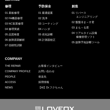
採用情報
修理
予防保全
創造
GREEN CHALLENGE
01 基板修理
01 最適提案
01 リバース
エンジニアリング
02 FA機器修理
02 洗浄
環境への取り組み
02 盤盤冷ま～す君
03 NC装置修理
03 コーティング
03 まも～る君
/
04 修理実績
04 ハンダ
お問い合わせ
発送先
04 リアルタイム設備
05 品質検査
05 劣化診断
稼働管理ソフト
06 故障原因解析
06 計測器校正
05 故障予知診断ツール
07 信頼性試験
COMPANY
THE REPAIR
お客様インタビュー
COMPANY PROFILE
お問い合わせ
PEOPLE
発送先
ACCESS
採用情報
NEWS
【AI】Dr.フクちゃん