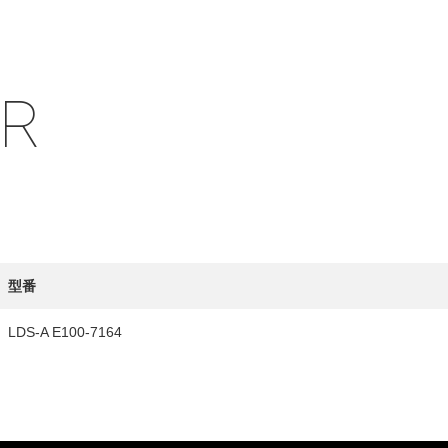
IR
HY
送先
型番
LDS-A E100-7164