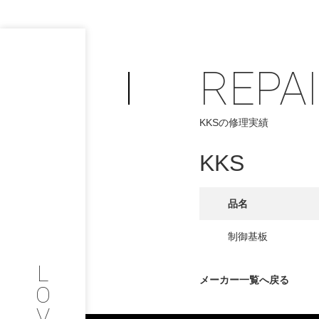
REPA
PHILOSOP
/
KKSの修理実績
お問い合わせ
発
KKS
フィロソフィー
COMPANY
品名
PROFILE
制御基板
L
会社情報
メーカー一覧へ戻る
O
V