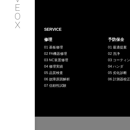
SERVICE
E
O
サービス内容
X
SERVICE
INTERVIEW
修理
予防保全
01 基板修理
01 最適提案
お客様インタビュー
02 FA機器修理
02 洗浄
03 NC装置修理
03 コーティ
RECRUIT
04 修理実績
04 ハンダ
05 品質検査
05 劣化診断
06 故障原因解析
06 計測器校
採用情報
07 信頼性試験
GREEN
CHALLENG
環境への取り組み