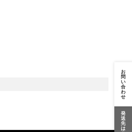
お
問
い
合
わ
せ
発
送
先
は