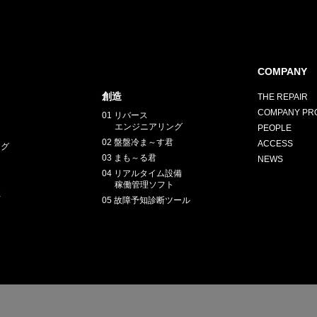
COMPANY
創造
THE REPAIR
COMPANY PRO
01 リバース
エンジニアリング
PEOPLE
02 盤盤冷ま～す君
ACCESS
ング
03 まも～る君
NEWS
04 リアルタイム設備
稼働管理ソフト
正
05 故障予知診断ツール
E