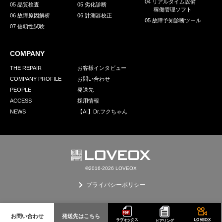
04 リアルタイム設備
05 品質検査
05 劣化診断
稼働管理ソフト
06 故障原因解析
06 計測器校正
05 故障予知診断ツール
07 信頼性試験
COMPANY
THE REPAIR
お客様インタビュー
COMPANY PROFILE
お問い合わせ
PEOPLE
発送先
ACCESS
採用情報
NEWS
【AI】Dr.フクちゃん
©2016-2026 LOVEOX
プライバシーポリシー
お問い合わせ
発送先はこちら
ラヴォックス
LOVEOX
ヒアリング