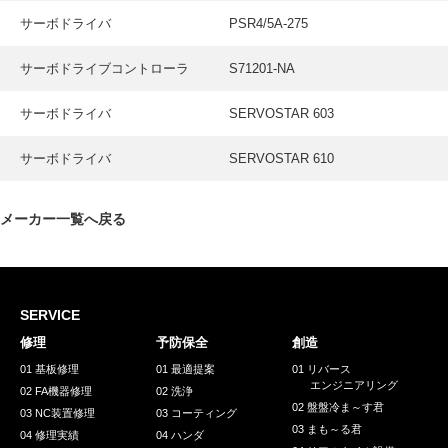
サーボドライバ
PSR4/5A-275
サーボドライブコントローラ
S71201-NA
サーボドライバ
SERVOSTAR 603
サーボドライバ
SERVOSTAR 610
メーカー一覧へ戻る
SERVICE
修理
予防保全
創造
01 基板修理
01 最適提案
01 リバース
エンジニアリング
02 FA機器修理
02 洗浄
02 盤盤冷ま～す君
03 NC装置修理
03 コーティング
03 まも～る君
04 修理実績
04 ハンダ